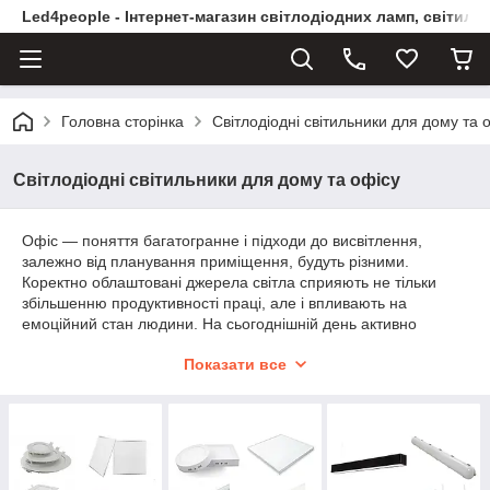
Led4people - Інтернет-магазин світлодіодних ламп, світиль
Головна сторінка
Світлодіодні світильники для дому та 
Світлодіодні світильники для дому та офісу
Офіс — поняття багатогранне і підходи до висвітлення,
залежно від планування приміщення, будуть різними.
Коректно облаштовані джерела світла сприяють не тільки
збільшенню продуктивності праці, але і впливають на
емоційний стан людини. На сьогоднішній день активно
застосовується зонований освітлення офісів, яке враховує
Показати все
характер роботи. У каталозі представлені вбудовувані,
накладні і підвісні, а також точкові і downlight моделі led-
світильників для облаштування освітлення будинку, офісу і
вітрин.
Вбудовувані світильники для дому і